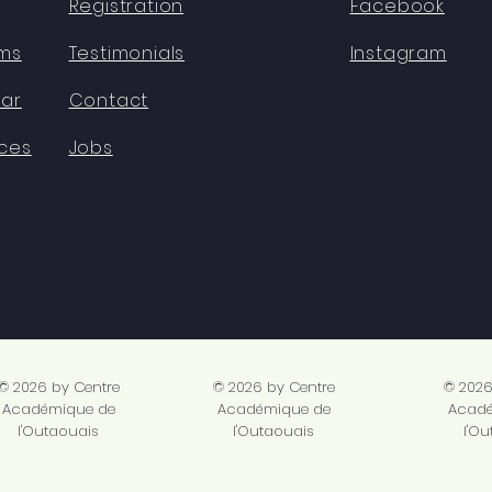
Registration
Facebook
ms
Testimonials
Instagram
ar
Contact
ces
Jobs
© 2026 by Centre
© 2026 by Centre
© 2026
Académique de
Académique de
Acadé
l'Outaouais
l'Outaouais
l'O