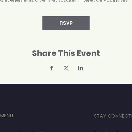
s événements à venir et susciter l'intérêt de vos invités.
RSVP
Share This Event
 MENU
STAY CONNECT