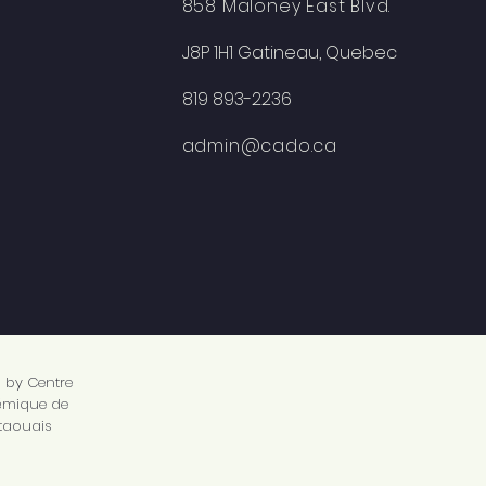
858 Maloney East Blvd.
J8P 1H1 Gatineau, Quebec
819 893-2236
admin@cado.ca
 by Centre
mique de
utaouais