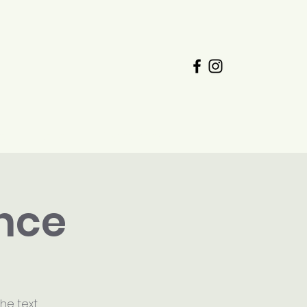
t
Jobs
Registration
ence
he text.