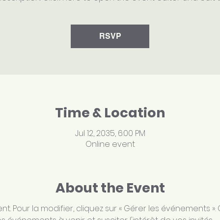
RSVP
Time & Location
Jul 12, 2035, 6:00 PM
Online event
About the Event
t. Pour la modifier, cliquez sur « Gérer les événements ». 