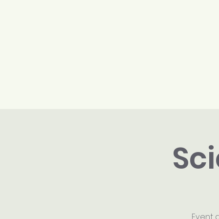
Welcome
About
P
Sci
Event d