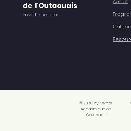
About
de l'Outaouais
Progra
Private school
Calend
Resour
© 2026 by Centre
Académique de
l'Outaouais