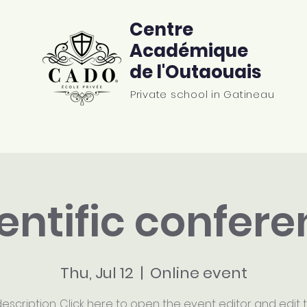
Centre
Académique
de l'Outaouais
Private school in Gatineau
rograms
Resources
Testimonials
Contac
entific confer
Thu, Jul 12
  |  
Online event
escription. Click here to open the event editor and edit t