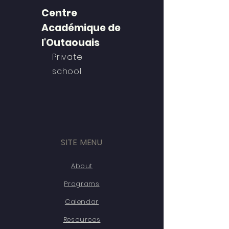
Centre
Académique de
l'Outaouais
Private
school
SITE MENU
About
Programs
Calendar
Resources