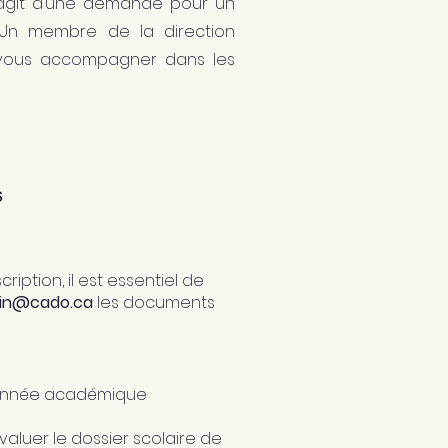
s’agit d’une demande pour un
. Un membre de la direction
vous accompagner dans les
s
ription, il est essentiel de
in@cado.ca
les documents
re année académique
luer le dossier scolaire de