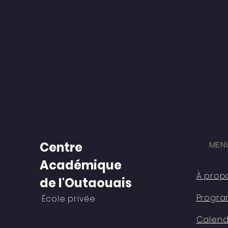
Centre
MENU
Académique
À prop
de l'Outaouais
Progr
École privée
Calend