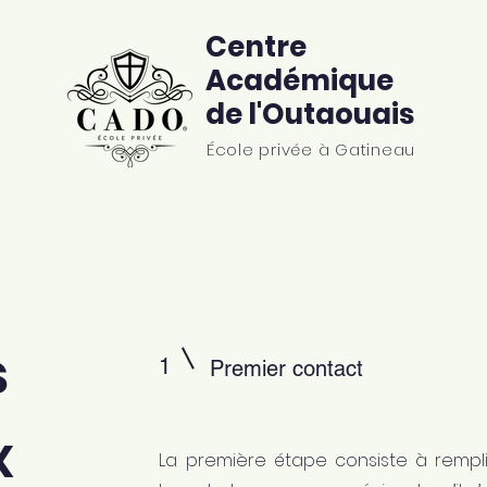
Centre
Académique
de l'Outaouais
École privée à Gatineau
grammes
Ressources
Témoignages
Conta
s
1
Premier contact
x
La première étape consiste à rempli