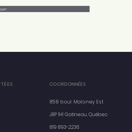
oyer
TÉ·ES
COORDONNÉES
858 boul. Maloney Est
J8P 1H1 Gatineau, Québec
819 893-2236