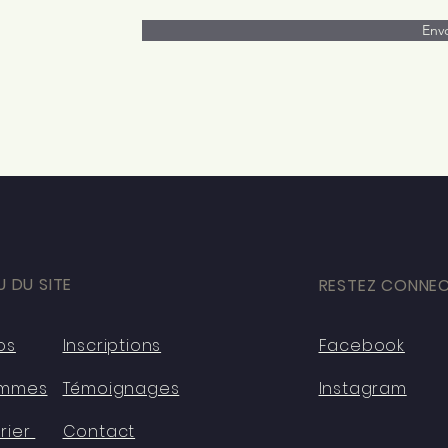
Env
 DU SITE
RESTEZ CONNEC
os
Inscriptions
Facebook
ammes
Témoignages
Instagram
rier
Contact