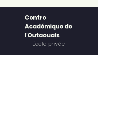
Centre
Académique de
l'Outaouais
École privée
MENU DU SITE
À propos
Programmes
Calendrier
Ressources